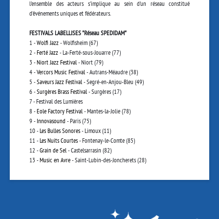
l'ensemble des acteurs s'implique au sein d'un réseau constitué
d'événements uniques et fédérateurs.
FESTIVALS LABELLISES "Réseau SPEDIDAM"
1 -
Wolfi Jazz
- Wolfisheim (67)
2 -
Ferté Jazz
- La-Ferté-sous-Jouarre (77)
3 -
Niort Jazz Festival
- Niort (79)
4 -
Vercors Music Festival
- Autrans-Méaudre (38)
5 -
Saveurs Jazz Festival
- Segré-en-Anjou-Bleu (49)
6 -
Surgères Brass Festival
- Surgères (17)
7 - Festival des Lumières
8 -
Eole Factory Festival
- Mantes-la-Jolie (78)
9 -
Innovasound
- Paris (75)
10 -
Les Bulles Sonores
- Limoux (11)
11 -
Les Nuits Courtes
- Fontenay-le-Comte (85)
12 -
Grain de Sel
- Castelsarrasin (82)
13 -
Music en Avre
- Saint-Lubin-des-Joncherets (28)