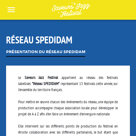
Panneau de gestion des cookies
RÉSEAU SPEDIDAM
PRÉSENTATION DU RÉSEAU SPEDIDAM
Le
Saveurs Jazz Festival
appartient au réseau des festivals
labellisés
"Réseau SPEDIDAM"
représentant 13 festivals cette année, sur
l'ensemble du territoire français.
Pour mettre en œuvre
chacun des événements du réseau, une équipe de
production accompagne chaque association locale pour développer le
projet de A à Z afin d'en faire un événement d'envergure nationale.
Elle intervient sur les différents points de production du festival en
étroite collaboration avec les différents partenaires, le but étant que