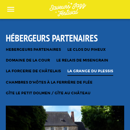
Panneau de gestion des cookies
HÉBERGEURS PARTENAIRES
HEBERGEURS PARTENAIRES
LE CLOS DU PIHEUX
DOMAINE DE LA COUR
LE RELAIS DE MISENGRAIN
LA FORCERIE DE CHÂTELAIS
LA GRANGE DU PLESSIS
CHAMBRES D'HÔTES À LA FERRIÈRE DE FLÉE
GÎTE LE PETIT DOLMEN / GÎTE AU CHÂTEAU