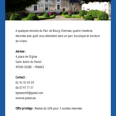
A quelques minutes du Parc de Bourg Chevreau, quatre chambres
décorées avec goût vous attendent dans un parc bucolique en bordure
de rivière.
Adresse :
4, place de l’Eglise
Saint Aubin du Pavoil
49500 SEGRE – FRANCE
Contact :
02 41 92 85 03
06 07 97 77 37
leplessis49@gmail.com
www.le-plessis.eu
Offre privilège :
Remise de 10% pour 3 nuitées réservées.